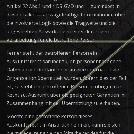
Artikel 22 Abs.1 und 4 DS-GVO und — zumindest in
diesen Fällen — aussagekräftige Informationen über
die involvierte Logik sowie die Tragweite und die
angestrebten Auswirkungen einer derartigen
Verarbeitung für die betroffene Person
Ferner steht der betroffenen Person ein
Auskunftsrecht darüber zu, ob personenbezogene
Daten an ein Drittland oder an eine internationale
Organisation übermittelt wurden. Sofern dies der Fall
ist, so steht der betroffenen Person im übrigen das
Recht zu, Auskunft über die geeigneten Garantien im
Zusammenhang mit der Übermittlung zu erhalten.
Möchte eine betroffene Person dieses
Auskunftsrecht in Anspruch nehmen, kann sie sich
hierzu jederzeit an einen Mitarbeiter des für die