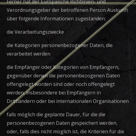
Ferner hat der Europäische Richtlinien- und
Verordnungsgeber der betroffenen Person Auskunft
über folgende Informationen zugestanden:
die Verarbeitungszwecke
die Kategorien personenbezogener Daten, die
verarbeitet werden
die Empfänger oder Kategorien von Empfängern,
gegenüber denen die personenbezogenen Daten
offengelegt worden sind oder noch offengelegt
werden, insbesondere bei Empfängern in
Drittländern oder bei internationalen Organisationen
falls möglich die geplante Dauer, für die die
personenbezogenen Daten gespeichert werden,
oder, falls dies nicht möglich ist, die Kriterien für die