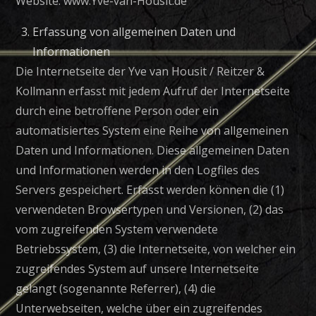
Website: www.Yve-van-Housit.de
Erfassung von allgemeinen Daten und
Informationen
Die Internetseite der Yve van Housit / Reitzer &
Kollmann erfasst mit jedem Aufruf der Internetseite
durch eine betroffene Person oder ein
automatisiertes System eine Reihe von allgemeinen
Daten und Informationen. Diese allgemeinen Daten
und Informationen werden in den Logfiles des
Servers gespeichert. Erfasst werden können die (1)
verwendeten Browsertypen und Versionen, (2) das
vom zugreifenden System verwendete
Betriebssystem, (3) die Internetseite, von welcher ein
zugreifendes System auf unsere Internetseite
gelangt (sogenannte Referrer), (4) die
Unterwebseiten, welche über ein zugreifendes