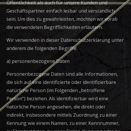
Öffentlichkeit als auch für unsere Kunden und
Geschäftspartner einfach lesbar und verständlich
sein. Um dies zu gewährleisten, möchten wir vorab
die verwendeten Begrifflichkeiten erläutern.
Wir verwenden in dieser Datenschutzerklärung unter
anderem die folgenden Begriffe:
a) personenbezogene Daten
Personenbezogene Daten sind alle Informationen,
die sich auf eine identifizierte oder identifizierbare
natürliche Person (im Folgenden „betroffene
Person“) beziehen. Als identifizierbar wird eine
natürliche Person angesehen, die direkt oder
indirekt, insbesondere mittels Zuordnung zu einer
Kennung wie einem Namen, zu einer Kennnummer,