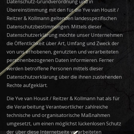
Datenschutz-Grundverordnung und in
Übereinstimmung mit den für die Yve van Housit /
Reitzer & Kollmann geltenden landesspezifischen
Datenschutzbestimmungen. Mittels dieser
Datenschutzerklärung möchte unser Unternehmen
die Öffentlichkeit über Art, Umfang und Zweck der
von uns erhobenen, genutzten und verarbeiteten
personenbezogenen Daten informieren. Ferner
werden betroffene Personen mittels dieser
Datenschutzerklärung über die ihnen zustehenden
Rechte aufgeklärt.
Die Yve van Housit / Reitzer & Kollmann hat als für
die Verarbeitung Verantwortlicher zahlreiche
technische und organisatorische Maßnahmen
umgesetzt, um einen möglichst lückenlosen Schutz
der über diese Internetseite verarbeiteten