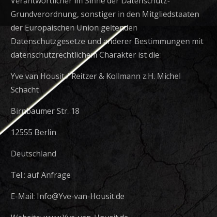
Verantwortlicher im Sinne der Datenschutz-
Grundverordnung, sonstiger in den Mitgliedstaaten
der Europäischen Union geltenden
Datenschutzgesetze und anderer Bestimmungen mit
datenschutzrechtlichem Charakter ist die:
Yve van Housit / Reitzer & Kollmann z.H. Michel
Schacht
Birnbaumer Str. 18
12555 Berlin
Deutschland
Tel.: auf Anfrage
E-Mail: Info@Yve-van-Housit.de