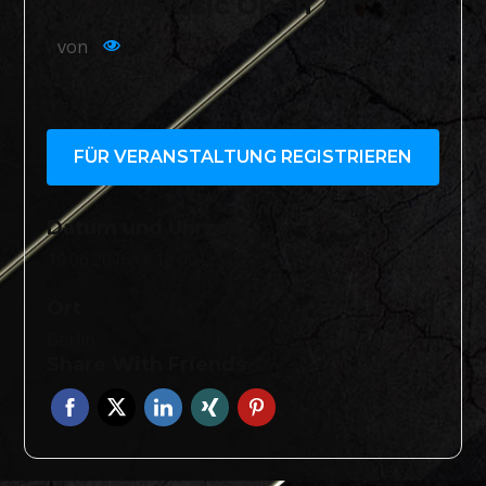
12 VoltMusic Open Air
von
500
FÜR VERANSTALTUNG REGISTRIEREN
Datum und Uhrzeit
19.06.2016 @ 10:00
Ort
Berlin
Share With Friends