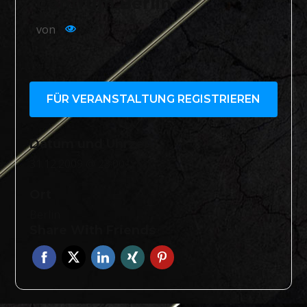
Centrum Berlin
von
584
FÜR VERANSTALTUNG REGISTRIEREN
Datum und Uhrzeit
31.12.2009 @ 23:00
Ort
Berlin
Share With Friends