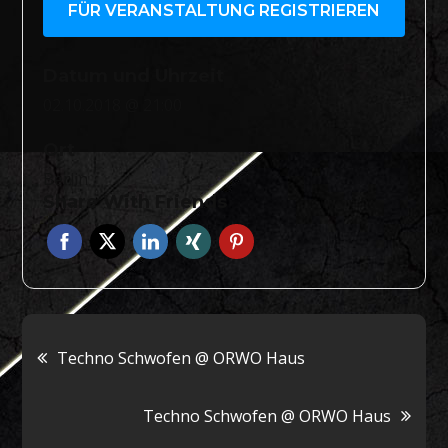
FÜR VERANSTALTUNG REGISTRIEREN
Datum und Uhrzeit
02.10.2018 @ 21:00
Ort
Berlin
Share With Friends
Beitragsnavigation
Techno Schwofen @ ORWO Haus
Techno Schwofen @ ORWO Haus