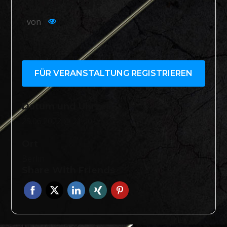
Little Stage
von
416
FÜR VERANSTALTUNG REGISTRIEREN
Datum und Uhrzeit
25.06.2022 @ 21:00
Ort
Berlin
Share With Friends