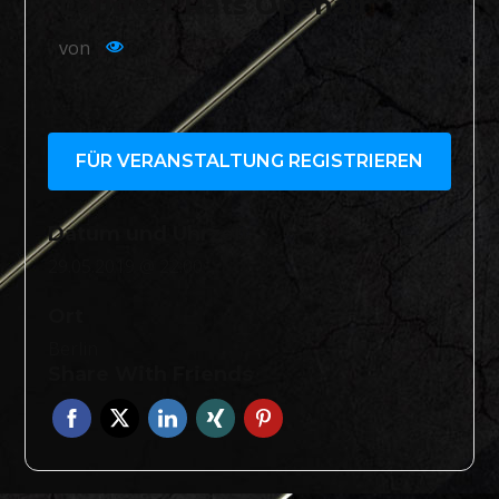
Loudest Rats Openair
von
606
FÜR VERANSTALTUNG REGISTRIEREN
Datum und Uhrzeit
29.05.2019 @ 22:00
Ort
Berlin
Share With Friends