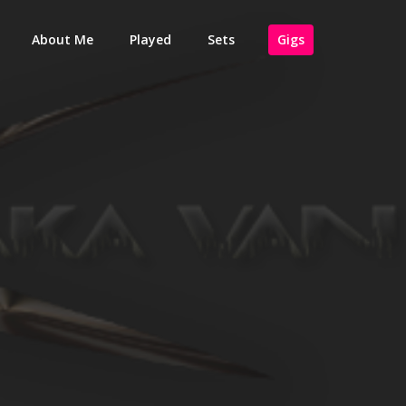
About Me
Played
Sets
Gigs