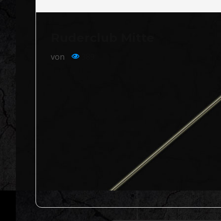
Ruderclub Mitte
von
389