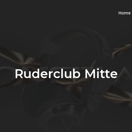
Home
n Housit a.k.a. van Ma
Ruderclub Mitte