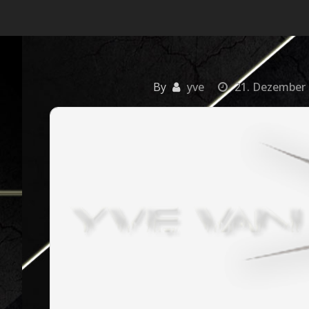
By
yve
21. Dezember