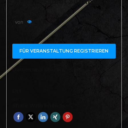
Tonwerkstadt Summer
Opening
von
402
FÜR VERANSTALTUNG REGISTRIEREN
Datum und Uhrzeit
16.06.2012 @ 23:00
Ort
Berlin
Share With Friends