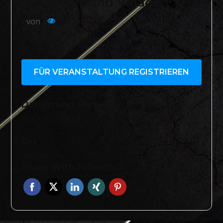
Underground Village
von
447
FÜR VERANSTALTUNG REGISTRIEREN
Datum und Uhrzeit
25.03.2017 @ 22:00
Ort
Werneuchen
Share With Friends