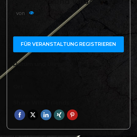
Underground Village
von
464
FÜR VERANSTALTUNG REGISTRIEREN
Datum und Uhrzeit
20.08.2016 @ 23:00
Ort
Werneuchen
Share With Friends