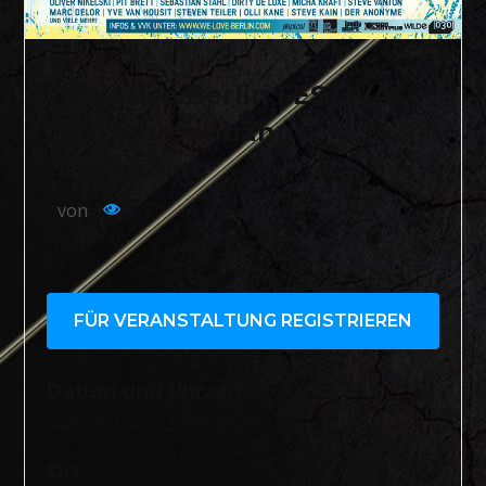
We Love Berlin FESTIVAL
@ Trabrennbahn
Karlshorst
von
488
FÜR VERANSTALTUNG REGISTRIEREN
Datum und Uhrzeit
04.09.2010 @ 22:00
Ort