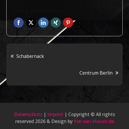
Berlin
Share With Friends
Beitragsnavigation
Schabernack
Centrum Berlin
Datenschutz
|
Imprint
| Copyright © All rights
reserved 2026 & Design by
Yve-van-Housit.de