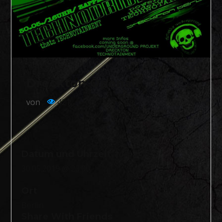
Dreckton Openair
von
421
Datum und Uhrzeit
30.05.2019 @ 23:00
Ort
Berlin
Share With Friends