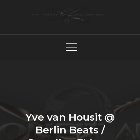
Skip
to
content
Yve van Housit a.k.a. van Ma
Yve van Housit @
Berlin Beats /