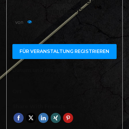
Yve van Housit @ Berlin
Beats / Paradise-FM.net
von
569
FÜR VERANSTALTUNG REGISTRIEREN
Datum und Uhrzeit
10.12.2010 @ 22:00
Ort
Online-Veranstaltung
Share With Friends